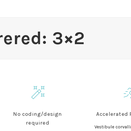
rered: 3×2
No coding/design
Accelerated
required
Vestibule corvall