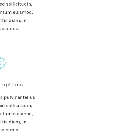
Sed sollicitudin,
entum euismod,
ttis diam, in
ue purus.
 options
is pulvinar tellus
Sed sollicitudin,
entum euismod,
ttis diam, in
ue purus.