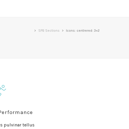
>
SPB Sections
>
Icons: centrered: 3×2
 Performance
is pulvinar tellus